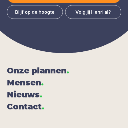
Blijf op de hoogte
Volg jij Henri al?
Onze plan­nen
.
Men­sen
.
Nieuws
.
Con­tact
.