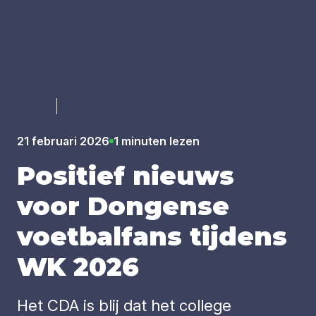
Luister
21 februari 2026
1 minuten lezen
Posi­tief nieuws
voor Don­gen­se
voet­bal­fans tij­dens
WK
2026
Het CDA is blij dat het college