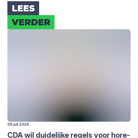
LEES
VER­DER
06 juli 2026
CDA
wil dui­de­lij­ke regels voor hore­