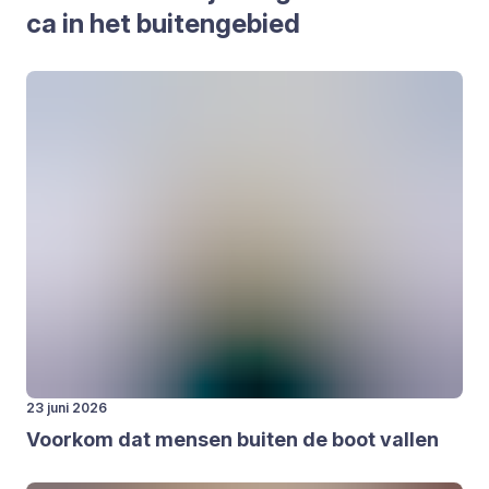
ca in het bui­ten­ge­bied
23 juni 2026
Voor­kom dat men­sen bui­ten de boot val­len