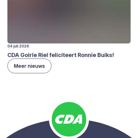
04 juli 2026
CDA
Goir­le Riel feli­ci­teert Ron­nie Buiks!
Meer nieuws