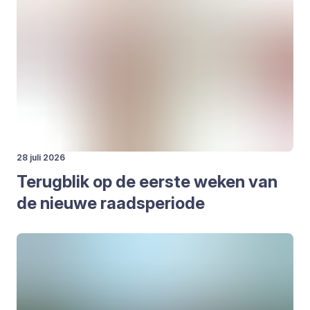
28 juli 2026
Terug­blik op de eer­ste weken van
de nieu­we raads­pe­ri­o­de