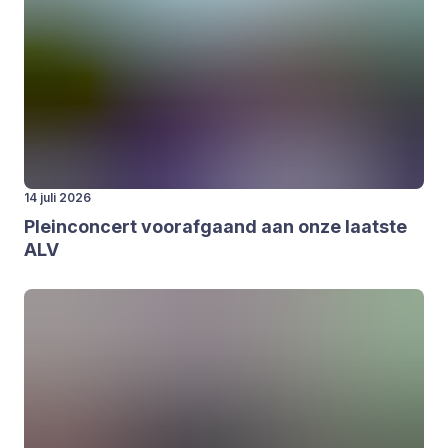
14 juli 2026
Plein­con­cert voor­af­gaand aan onze laat­ste
ALV