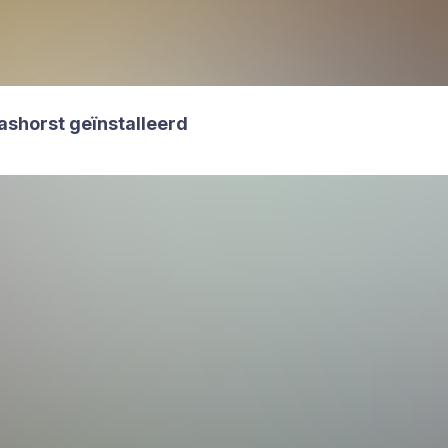
­horst geïn­stal­leerd