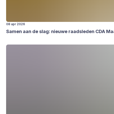
08 apr 2026
Samen aan de slag: nieu­we raads­le­den
CDA
Maas