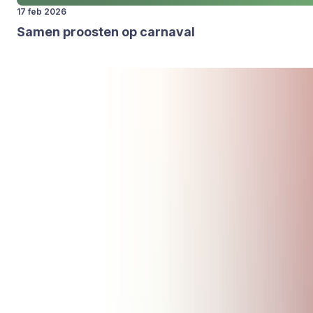
17 feb 2026
Samen proos­ten op car­na­val