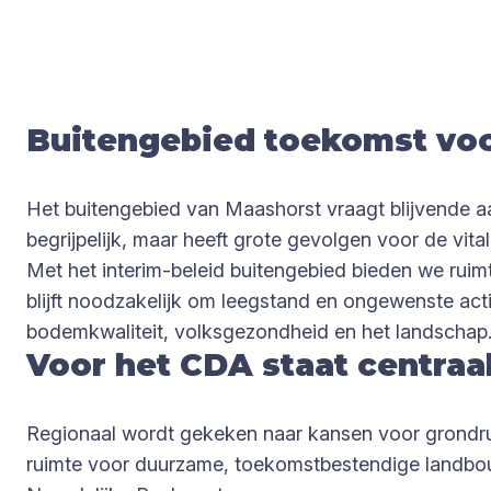
Bui­ten­ge­bied toe­komst voo
Het buitengebied van Maashorst vraagt blijvende a
begrijpelijk, maar heeft grote gevolgen voor de vitali
Met het interim-beleid buitengebied bieden we ruim
blijft noodzakelijk om leegstand en ongewenste ac
bodemkwaliteit, volksgezondheid en het landschap
Voor het CDA staat centraal
Regionaal wordt gekeken naar kansen voor grondruil 
ruimte voor duurzame, toekomstbestendige landbouw.