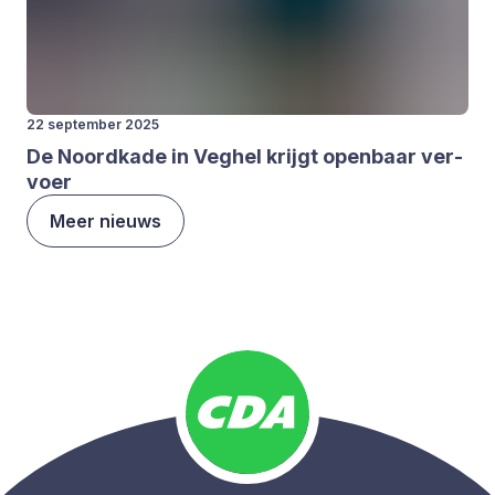
22 september 2025
De Noord­ka­de in Veghel krijgt open­baar ver­
voer
Meer nieuws