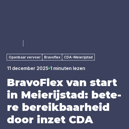
Luister
Openbaar vervoer
Bravoflex
CDA-Meierijstad
11 december 2025
1 minuten lezen
BravoFlex van start
in Mei­e­rij­stad: bete­
re bereik­baar­heid
door inzet
CDA