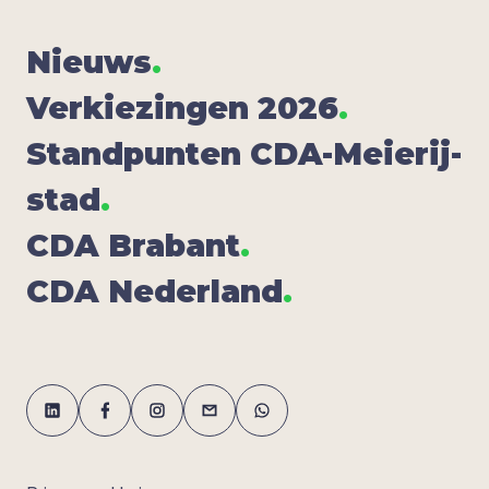
Nieuws
.
Ver­kie­zin­gen
2026
.
Stand­pun­ten CDA-Mei­e­rij­
stad
.
CDA
Bra­bant
.
CDA
Neder­land
.