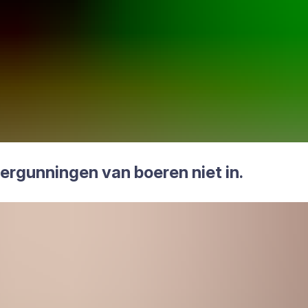
ver­gun­nin­gen van boe­ren niet in.