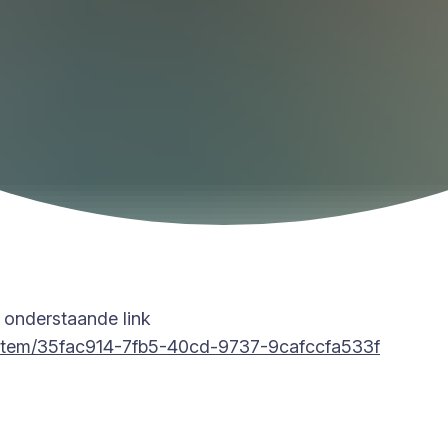
 onderstaande link
rts/Item/35fac914-7fb5-40cd-9737-9cafccfa533f