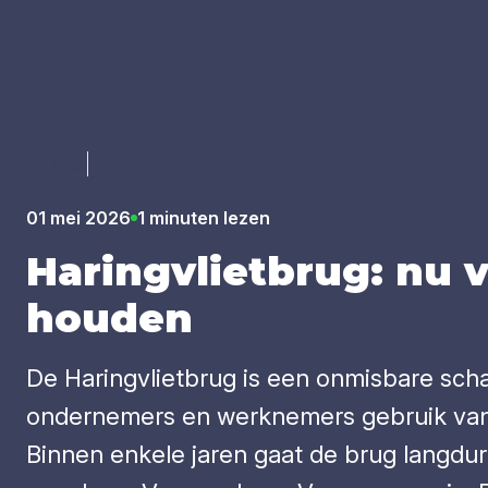
Luister
01 mei 2026
1 minuten lezen
Haring­vliet­brug: nu 
hou­den
De Haringvlietbrug is een onmisbare scha
ondernemers en werknemers gebruik van
Binnen enkele jaren gaat de brug langdur