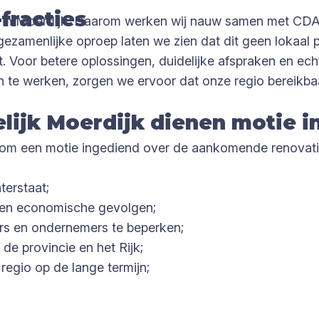
fracties
en in Moerdijk. Daarom werken wij nauw samen met CD
n gezamenlijke oproep laten we zien dat dit geen lokaa
t. Voor betere oplossingen, duidelijke afspraken en e
te werken, zorgen we ervoor dat onze regio bereikbaar 
ijk Moerdijk dienen motie i
om een motie ingediend over de aankomende renovatie
terstaat;
e en economische gevolgen;
rs en ondernemers te beperken;
e provincie en het Rijk;
regio op de lange termijn;