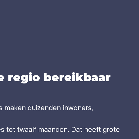
e regio bereik­baar
jks maken duizenden inwoners,
es tot twaalf maanden. Dat heeft grote