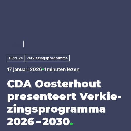
Luister
GR2026
verkiezingsprogramma
17 januari 2026
1 minuten lezen
CDA
Oos­ter­hout
pre­sen­teert Ver­kie­
zings­pro­gram­ma
2026
–
2030
.