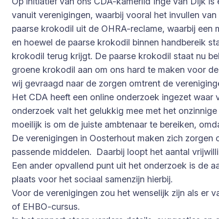
Op initiatief van ons CDA-kamerlid Inge van Dijk is
vanuit verenigingen, waarbij vooral het invullen van
paarse krokodil uit de OHRA-reclame, waarbij een m
en hoewel de paarse krokodil binnen handbereik sta
krokodil terug krijgt. De paarse krokodil staat nu 
groene krokodil aan om ons hard te maken voor de
wij gevraagd naar de zorgen omtrent de vereniging
Het CDA heeft een online onderzoek ingezet waar v
onderzoek valt het gelukkig mee met het onzinnige
moeilijk is om de juiste ambtenaar te bereiken, omd
De verenigingen in Oosterhout maken zich zorgen 
passende middelen. Daarbij loopt het aantal vrijwil
Een ander opvallend punt uit het onderzoek is de a
plaats voor het sociaal samenzijn hierbij.
Voor de verenigingen zou het wenselijk zijn als e
of EHBO-cursus.