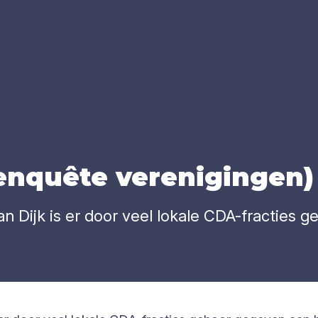
enquê­te ver­e­ni­gin­gen)
van Dijk is er door veel lokale CDA-fracties