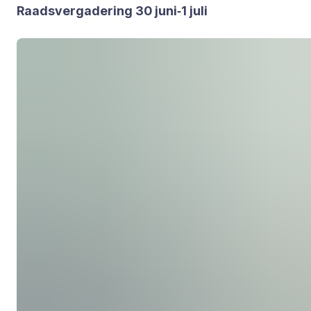
Raads­ver­ga­de­ring
30
juni‑
1
juli