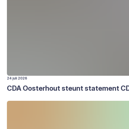
24 juli 2026
CDA
Oos­ter­hout steunt sta­te­ment
C