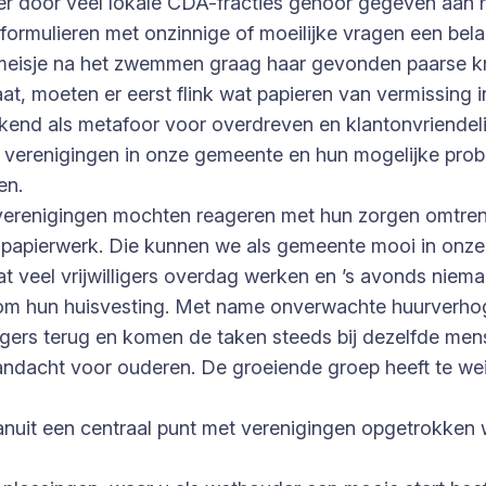
 er door veel lokale CDA-fracties gehoor gegeven aan h
 formulieren met onzinnige of moeilijke vragen een belan
eisje na het zwemmen graag haar gevonden paarse kroko
at, moeten er eerst flink wat papieren van vermissing 
bekend als metafoor voor overdreven en klantonvriendel
 verenigingen in onze gemeente en hun mogelijke prob
en.
erenigingen mochten reageren met hun zorgen omtrent
 papierwerk. Die kunnen we als gemeente mooi in onze 
at veel vrijwilligers overdag werken en ’s avonds niema
om hun huisvesting. Met name onverwachte huurverhogi
ligers terug en komen de taken steeds bij dezelfde men
andacht voor ouderen. De groeiende groep heeft te wein
r vanuit een centraal punt met verenigingen opgetrokk