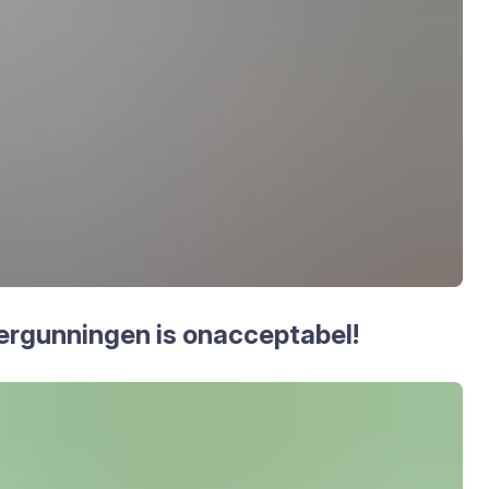
­gun­nin­gen is onac­cep­ta­bel!