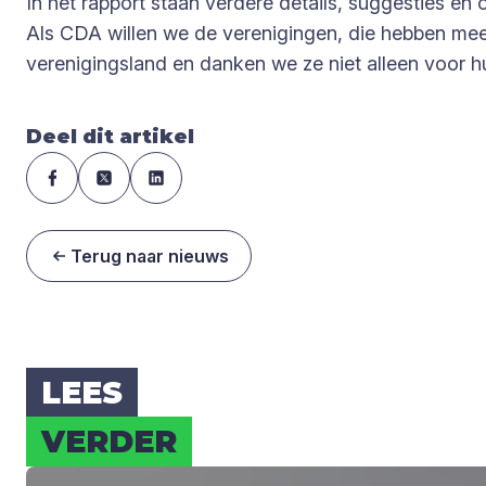
In het rapport staan verdere details, suggesties en
Als CDA willen we de verenigingen, die hebben meeg
verenigingsland en danken we ze niet alleen voor h
Deel dit artikel
Terug naar nieuws
LEES
VER­DER