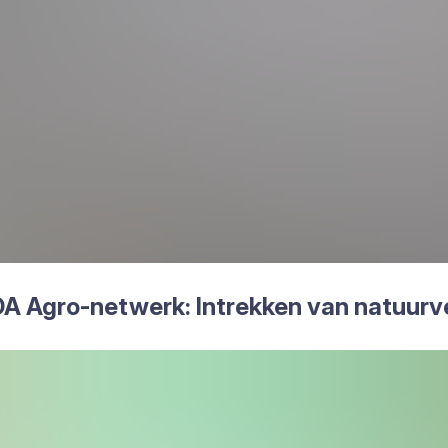
DA
Agro-net­werk: Intrek­ken van natuur­ver