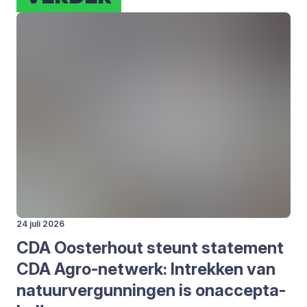
24 juli 2026
CDA
Oos­ter­hout steunt sta­te­ment
CDA
Agro-net­werk: Intrek­ken van
natuur­ver­gun­nin­gen is onac­cep­ta­