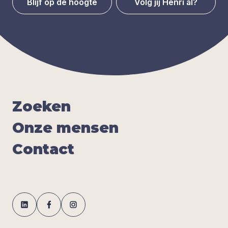
Blijf op de hoogte
Volg jij Henri al?
Zoe­ken
Onze men­sen
Con­tact