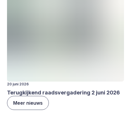
20 juni 2026
Terug­kij­kend raads­ver­ga­de­ring
2
juni
2026
Meer nieuws