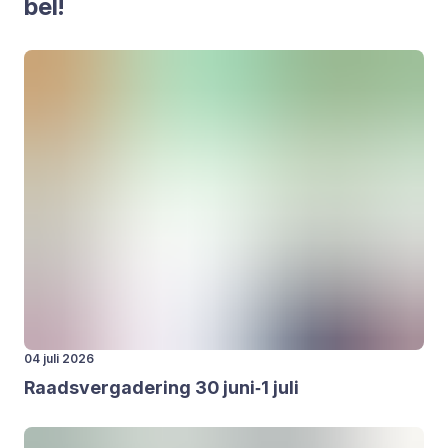
bel!
04 juli 2026
Raads­ver­ga­de­ring
30
juni‑
1
juli