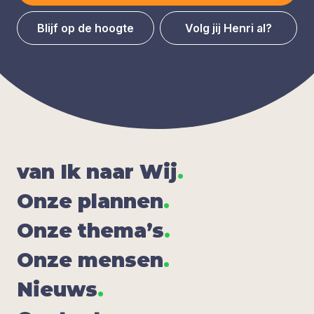
Blijf op de hoogte
Volg jij Henri al?
van Ik naar Wij
.
Onze plan­nen
.
Onze the­ma’s
.
Onze men­sen
.
Nieuws
.