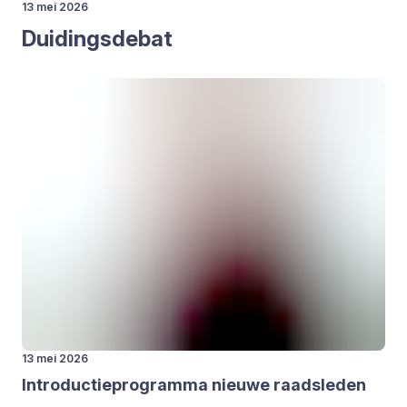
13 mei 2026
Dui­dings­de­bat
13 mei 2026
Intro­duc­tie­pro­gram­ma nieu­we raads­le­den