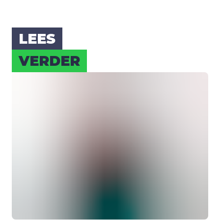
LEES
VER­DER