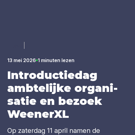
Luister
13 mei 2026
1 minuten lezen
Intro­duc­tie­dag
amb­te­lij­ke orga­ni­
sa­tie en bezoek
Ween­er­XL
Op zaterdag 11 april namen de