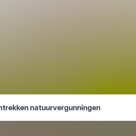
trek­ken natuur­ver­gun­nin­gen