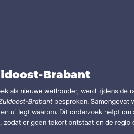
uid­oost-Bra­bant
k als nieuwe wethouder, werd tijdens de ra
 Zuidoost-Brabant
besproken. Samengevat wil
is en uitlegt waarom. Dit onderzoek helpt o
, zodat er geen tekort ontstaat en de regio e