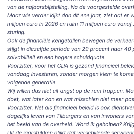
van de najaarsbijstelling. Na de voorgestelde overhe
Maar wie verder kijkt dan dit ene jaar, ziet dat e
miljoen euro in 2026 en ruim 11 miljoen euro vanaf
sturing.
Ook de financiële kengetallen bewegen de verkeerd
stijgt in diezelfde periode van 29 procent naar 40 
solvabiliteit en een hogere schuldquote.
Voorzitter, voor het CDA is gezond financieel be
vandaag investeren, zonder morgen klem te komen
volgende generatie.
Wij willen dus niet uit angst op de rem trappen. Maa
doet, wat later kan en wat misschien niet meer pa
Voorzitter, Net als financieel beleid is ook dienst
dagelijks leven van Tilburgers en van inwoners v
het beeld van de overheid. Word ik geholpen? Krijg
Uit de jaarstukken blijkt dat verschillende service