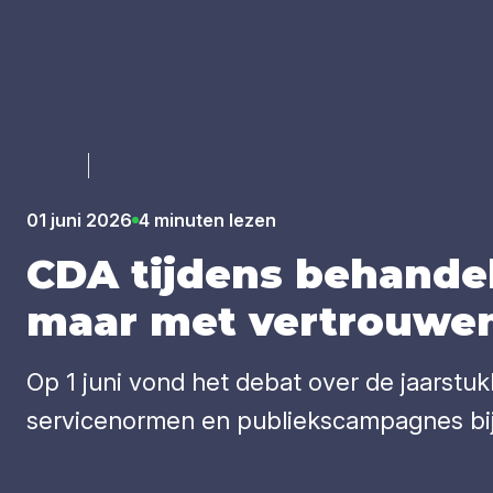
Luister
01 juni 2026
4 minuten lezen
CDA
tij­dens behan­de­
maar met ver­trou­wen 
Op 1 juni vond het debat over de jaarstuk
servicenormen en publiekscampagnes bij 