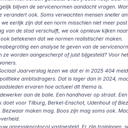
gelijk blijven de servicenormen aandacht vragen. Wa
verandert ook. Soms verwachten mensen sneller antwo
 we eerlijk zijn dat een norm misschien niet meer past
ag van de stad verschuift, we ook opnieuw kijken naa
ook betekenen dat we normen realistischer maken.
mabegroting een analyse te geven van de serviceno
ze worden aangescherpt of juist bijgesteld? Voor het
woners.
et Sociaal Jaarverslag lezen we dat er in 2025 404 mel
itieke ambtsdragers. Dat is lager dan in 2024, maar
dsleden ervaren hoe actueel dit thema is.
edewerker aan de balie. Een handhaver op straat. Ee
 doet voor Tilburg, Berkel-Enschot, Udenhout of Bie
ag. Bezwaar maken mag. Boos zijn mag soms ook. Maar
overheid.
nieuw agressieprotocol vastgesteld. Er zijn trainingen