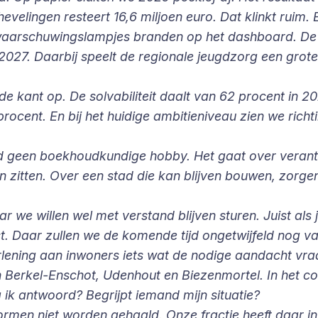
velingen resteert 16,6 miljoen euro. Dat klinkt ruim. En
r waarschuwingslampjes branden op het dashboard. De j
 2027. Daarbij speelt de regionale jeugdzorg een grot
e kant op. De solvabiliteit daalt van 62 procent in 2
procent. En bij het huidige ambitieniveau zien we rich
leid geen boekhoudkundige hobby. Het gaat over vera
 zitten. Over een stad die kan blijven bouwen, zorg
r we willen wel met verstand blijven sturen. Juist als 
st. Daar zullen we de komende tijd ongetwijfeld nog v
verlening aan inwoners iets wat de nodige aandacht vra
an Berkel-Enschot, Udenhout en Biezenmortel. In het 
 ik antwoord? Begrijpt iemand mijn situatie?
normen niet worden gehaald. Onze fractie heeft daar in