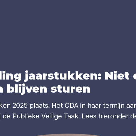
ling jaar­stuk­ken: Niet
blij­ven stu­ren
ken 2025 plaats. Het CDA in haar termijn aan
de Publieke Veilige Taak. Lees hieronder d