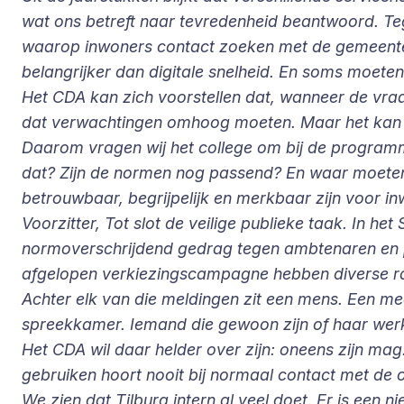
wat ons betreft naar tevredenheid beantwoord. Te
waarop inwoners contact zoeken met de gemeente 
belangrijker dan digitale snelheid. En soms moeten
Het CDA kan zich voorstellen dat, wanneer de vra
dat verwachtingen omhoog moeten. Maar het kan 
Daarom vragen wij het college om bij de program
dat? Zijn de normen nog passend? En waar moeten 
betrouwbaar, begrijpelijk en merkbaar zijn voor in
Voorzitter, Tot slot de veilige publieke taak. In h
normoverschrijdend gedrag tegen ambtenaren en pol
afgelopen verkiezingscampagne hebben diverse raa
Achter elk van die meldingen zit een mens. Een m
spreekkamer. Iemand die gewoon zijn of haar werk
Het CDA wil daar helder over zijn: oneens zijn m
gebruiken hoort nooit bij normaal contact met de 
We zien dat Tilburg intern al veel doet. Er is een 