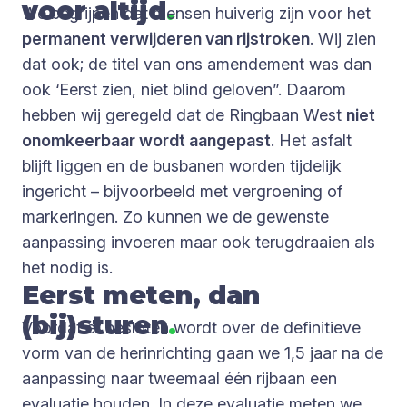
voor altijd
.
We begrijpen dat mensen huiverig zijn voor het
permanent verwijderen van rijstroken
. Wij zien
dat ook; de titel van ons amendement was dan
ook ‘Eerst zien, niet blind geloven”. Daarom
hebben wij geregeld dat de Ringbaan West
niet
onomkeerbaar wordt aangepast
. Het asfalt
blijft liggen en de busbanen worden tijdelijk
ingericht – bijvoorbeeld met vergroening of
markeringen. Zo kunnen we de gewenste
aanpassing invoeren maar ook terugdraaien als
het nodig is.
Eerst meten, dan
(bij)sturen
.
Voordat er besloten wordt over de definitieve
vorm van de herinrichting gaan we 1,5 jaar na de
aanpassing naar tweemaal één rijbaan een
evaluatie houden. In deze evaluatie meten we