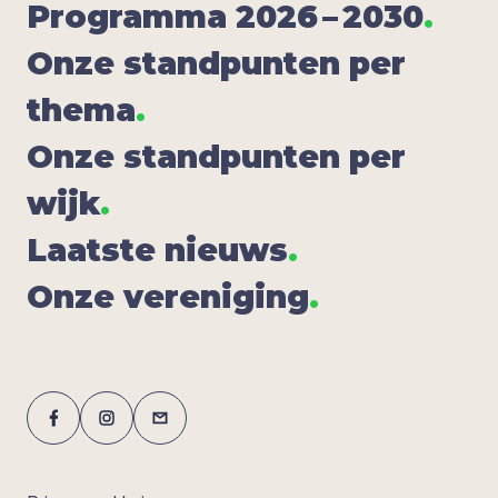
Pro­gram­ma
2026
–
2030
.
Onze stand­pun­ten per
the­ma
.
Onze stand­pun­ten per
wijk
.
Laat­ste nieuws
.
Onze ver­e­ni­ging
.