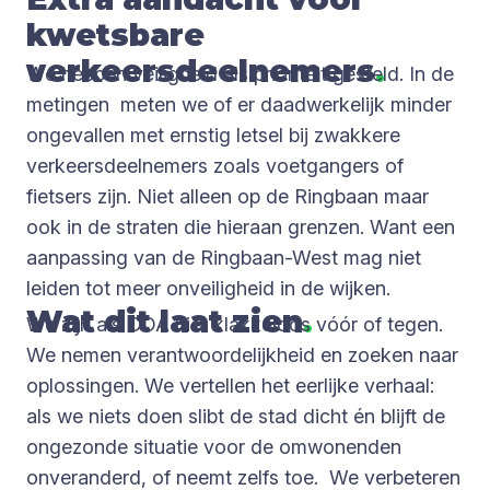
kwetsbare
verkeersdeelnemers
.
We hebben veiligheid als prioriteit gesteld. In de
metingen meten we of er daadwerkelijk minder
ongevallen met ernstig letsel bij zwakkere
verkeersdeelnemers zoals voetgangers of
fietsers zijn. Niet alleen op de Ringbaan maar
ook in de straten die hieraan grenzen. Want een
aanpassing van de Ringbaan-West mag niet
leiden tot meer onveiligheid in de wijken.
Wat dit laat zien
.
We zijn als CDA niet klakkeloos vóór of tegen.
We nemen verantwoordelijkheid en zoeken naar
oplossingen. We vertellen het eerlijke verhaal:
als we niets doen slibt de stad dicht én blijft de
ongezonde situatie voor de omwonenden
onveranderd, of neemt zelfs toe. We verbeteren