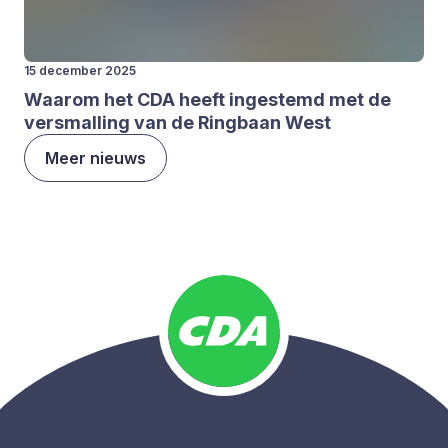
15 december 2025
Waar­om het
CDA
heeft inge­stemd met de
ver­smal­ling van de Ring­baan West
Meer nieuws