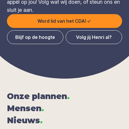
appèl op jou! Volg wat wij doen, of steun ons en
sluit je aan.
Word lid van het CDA!
Blijf op de hoogte
Volg jij Henri al?
Onze plan­nen
.
Men­sen
.
Nieuws
.