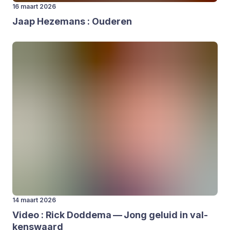
16 maart 2026
Jaap Heze­mans : Oude­ren
14 maart 2026
Video : Rick Dod­de­ma — Jong geluid in val­
kens­waard