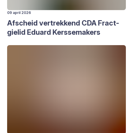
09 april 2026
Afscheid ver­trek­kend
CDA
Fract­
gie­lid Edu­ard Kers­se­ma­kers