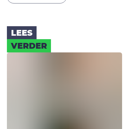
LEES
VER­DER