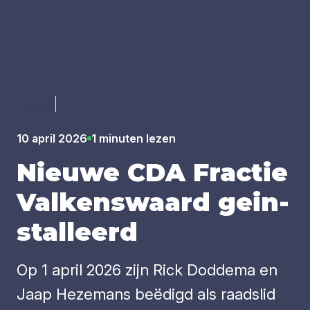
Luister
10 april 2026
1 minuten lezen
Nieu­we
CDA
Frac­tie
Val­kens­waard gein­
stal­leerd
Op 1 april 2026 zijn Rick Doddema en
Jaap Hezemans beëdigd als raadslid