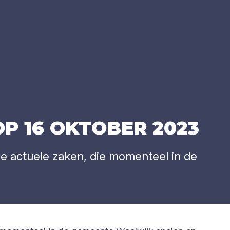
OP
16
OKTO­BER
2023
de actuele zaken, die momenteel in de