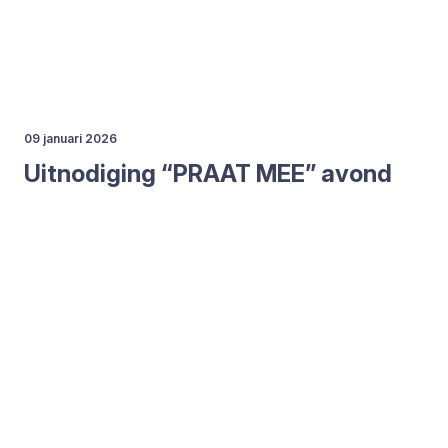
09 januari 2026
Uit­no­di­ging
“
PRAAT
MEE
” avond