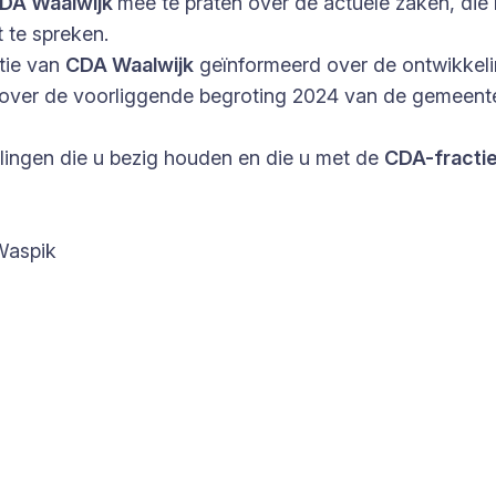
DA Waalwijk
mee te praten over de actuele zaken, di
 te spreken.
tie van
CDA Waalwijk
geïnformeerd over de ontwikkel
 over de voorliggende begroting 2024 van de gemeent
elingen die u bezig houden en die u met de
CDA-fracti
Waspik