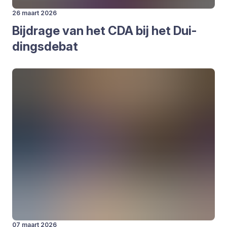
26 maart 2026
Bij­dra­ge van het
CDA
bij het Dui­
dings­de­bat
07 maart 2026