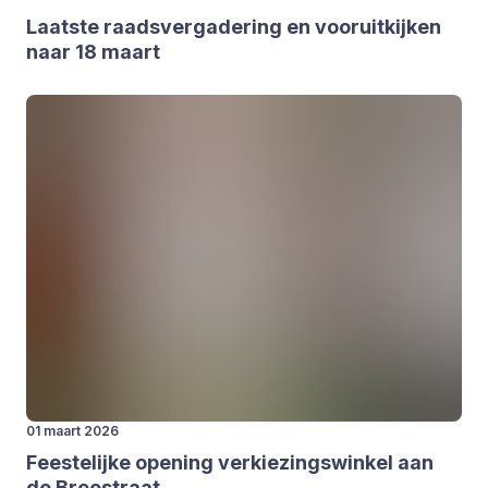
Laat­ste raads­ver­ga­de­ring en voor­uit­kij­ken
naar
18
maart
01 maart 2026
Fees­te­lij­ke ope­ning ver­kie­zings­win­kel aan
de Breestraat