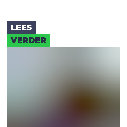
LEES
VER­DER