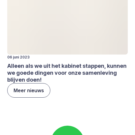
06 juni 2023
Alleen als we uit het kabi­net stap­pen, kun­nen
we goe­de din­gen voor onze samen­le­ving
blij­ven doen!
Meer nieuws