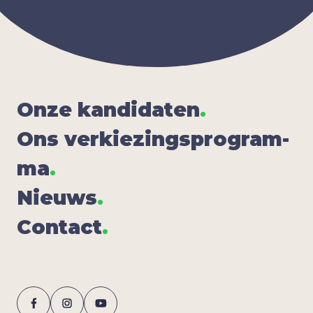
Onze kan­di­da­ten
.
Ons ver­kie­zings­pro­gram­
ma
.
Nieuws
.
Con­tact
.