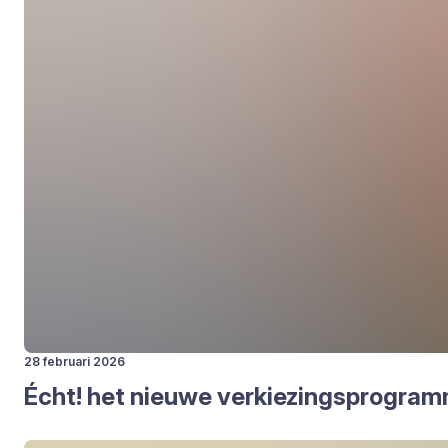
28 februari 2026
Écht! het nieu­we ver­kie­zings­pro­gra