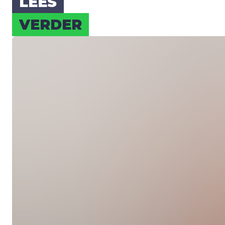
LEES
VER­DER