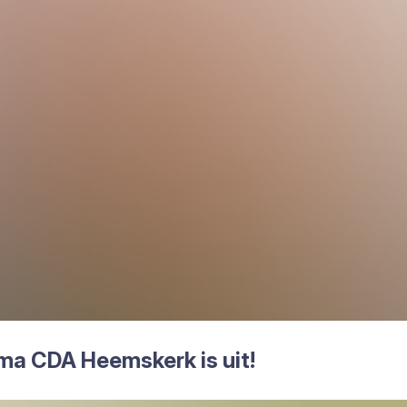
m­ma
CDA
Heems­kerk is uit!