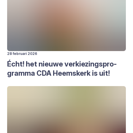
28 februari 2026
Écht! het nieu­we ver­kie­zings­pro­
gram­ma
CDA
Heems­kerk is uit!