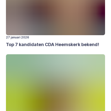
27 januari 2026
Top
7
kan­di­da­ten
CDA
Heems­kerk bekend!