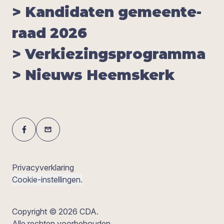
> Kan­di­da­ten gemeen­te­
raad
2026
> Ver­kie­zings­pro­gram­ma
> Nieuws Heems­kerk
Privacyverklaring
Cookie-instellingen.
Copyright © 2026 CDA.
Alle rechten voorbehouden.