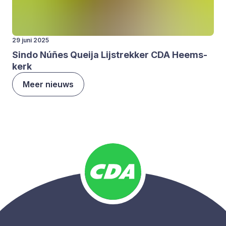
29 juni 2025
Sin­do Núñes Que­ija Lijstrek­ker
CDA
Heems­
kerk
Meer nieuws