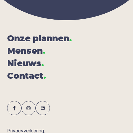
Onze plan­nen
.
Men­sen
.
Nieuws
.
Con­tact
.
Privacyverklaring.