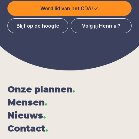
Word lid van het CDA!
Blijf op de hoogte
Volg jij Henri al?
Onze plan­nen
.
Men­sen
.
Nieuws
.
Con­tact
.