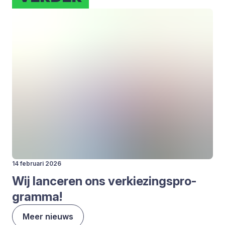
14 februari 2026
Wij lan­ce­ren ons ver­kie­zings­pro­
gram­ma!
Meer nieuws