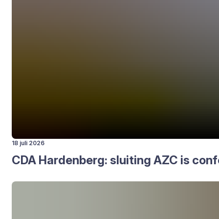
18 juli 2026
CDA
Har­den­berg: slui­ting
AZC
is con­