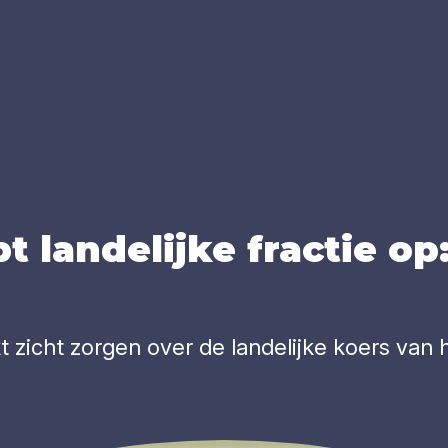
 lan­de­lij­ke frac­tie o
 zicht zorgen over de landelijke koers van