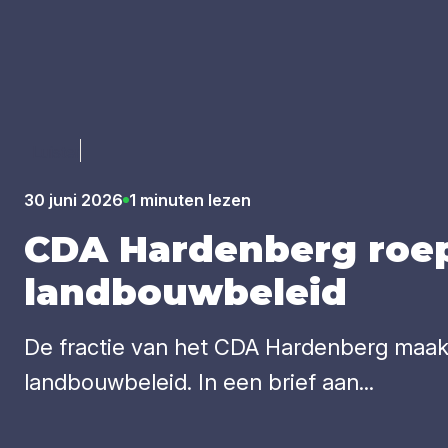
Luister
30 juni 2026
1 minuten lezen
CDA
Har­den­berg roept
land­bouw­be­leid
De fractie van het CDA Hardenberg maakt
landbouwbeleid. In een brief aan...