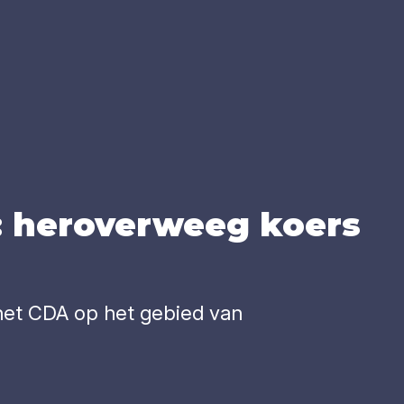
p: her­o­ver­weeg koers
 het CDA op het gebied van