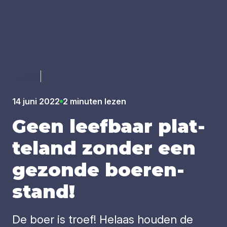
Luister
14 juni 2022
2 minuten lezen
Geen leef­baar plat­
te­land zon­der een
gezon­de boe­ren­
stand!
De boer is troef! Helaas houden de