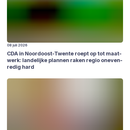
08 juli 2026
CDA
in Noor­d­oost-Twen­­te roept op tot maat­
werk: lan­de­lij­ke plan­nen raken regio one­ven­
re­dig hard