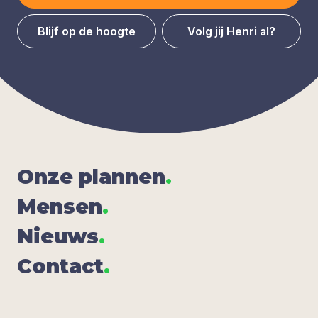
Blijf op de hoogte
Volg jij Henri al?
Onze plan­nen
.
Men­sen
.
Nieuws
.
Con­tact
.