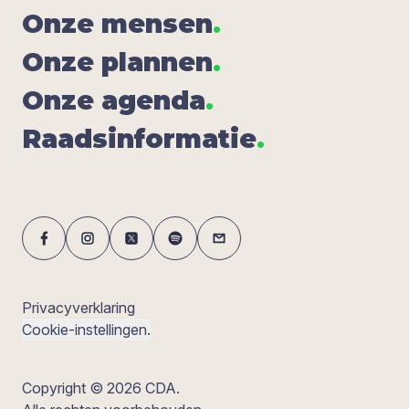
Onze men­sen
.
Onze plan­nen
.
Onze agen­da
.
Raads­in­for­ma­tie
.
Privacyverklaring
Cookie-instellingen.
Copyright © 2026 CDA.