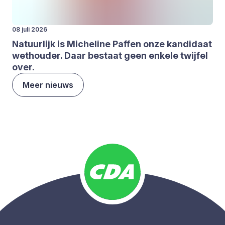
08 juli 2026
Natuur­lijk is Miche­li­ne Paf­fen onze kan­di­daat
wet­hou­der. Daar bestaat geen enke­le twij­fel
over.
Meer nieuws