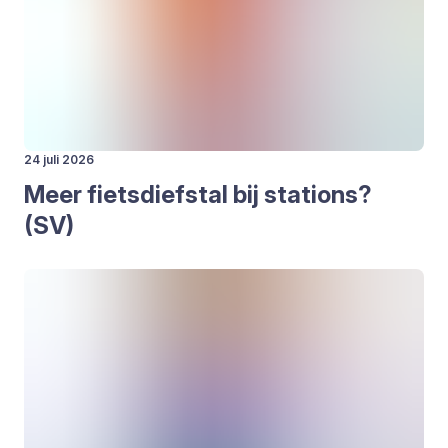
24 juli 2026
Meer fiets­dief­stal bij sta­ti­ons?
(
SV
)