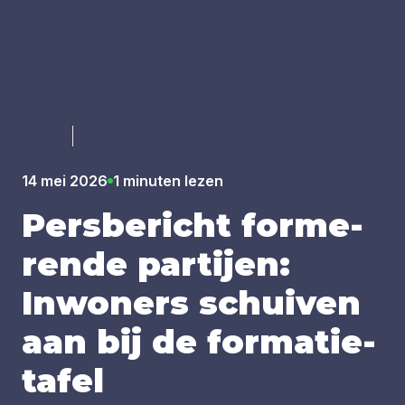
Luister
14 mei 2026
1 minuten lezen
Pers­be­richt for­me­
ren­de par­tij­en:
Inwo­ners schui­ven
aan bij de for­ma­tie­
ta­fel