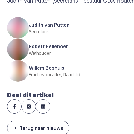
Judith van Putten (secretaris - bestuur CDA Houten
Judith van Putten
Secretaris
Robert Pelleboer
Wethouder
Willem Boshuis
Fractievoorzitter, Raadslid
Deel dit artikel
Terug naar nieuws