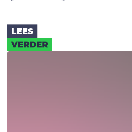
LEES
VER­DER