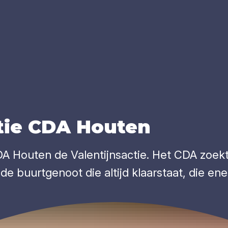
tie
CDA
Hou­ten
CDA Houten de Valentijnsactie. Het CDA zoe
, de buurtgenoot die altijd klaarstaat, die e