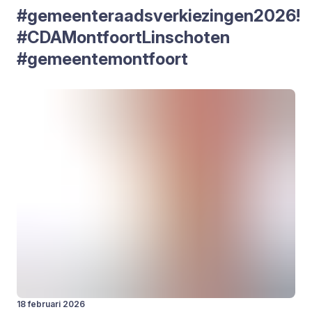
#gemeenteraadsverkiezingen
2026
!
#CDA­Mont­foort­L­in­scho­ten
#gemeen­te­mont­foort
18 februari 2026