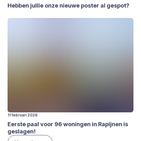
Heb­ben jul­lie onze nieu­we pos­ter al gespot?
11 februari 2026
Eer­ste paal voor
96
wonin­gen in Rapij­nen is
gesla­gen!