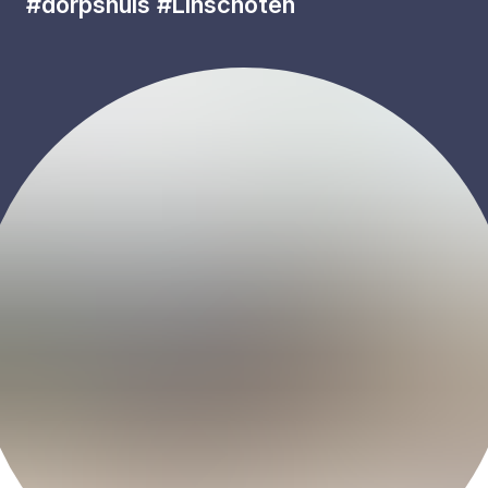
#dorpshuis
#Linschoten