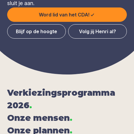
sluit je aan.
Word lid van het CDA!
Blijf op de hoogte
Volg jij Henri al?
Ver­kie­zings­pro­gram­ma
2026
.
Onze men­sen
.
Onze plan­nen
.