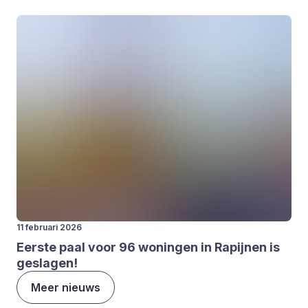
11 februari 2026
Eer­ste paal voor
96
wonin­gen in Rapij­nen is
gesla­gen!
Meer nieuws