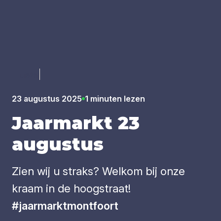
Luister
23 augustus 2025
1 minuten lezen
Jaar­markt
23
augus­tus
Zien wij u straks? Welkom bij onze
kraam in de hoogstraat!
#jaarmarktmontfoort