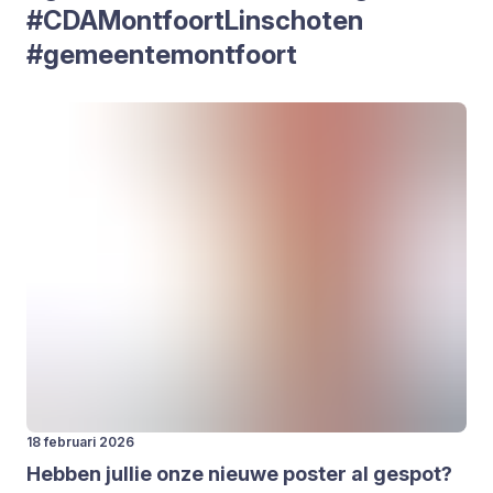
#CDA­Mont­foort­L­in­scho­ten
#gemeen­te­mont­foort
18 februari 2026
Heb­ben jul­lie onze nieu­we pos­ter al gespot?