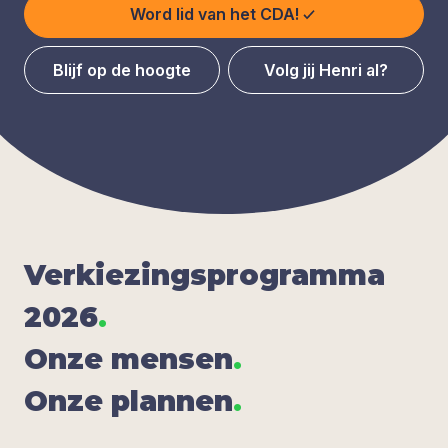
Word lid van het CDA!
Blijf op de hoogte
Volg jij Henri al?
Ver­kie­zings­pro­gram­ma
2026
.
Onze men­sen
.
Onze plan­nen
.