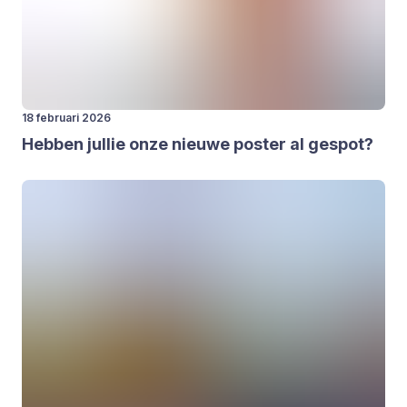
18 februari 2026
Heb­ben jul­lie onze nieu­we pos­ter al gespot?