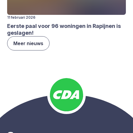
11 februari 2026
Eer­ste paal voor
96
wonin­gen in Rapij­nen is
gesla­gen!
Meer nieuws