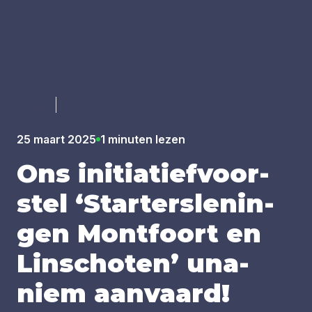
Luister
25 maart 2025
1 minuten lezen
Ons ini­ti­a­tief­voor­
stel
‘
Star­ter­s­le­nin­
gen Mont­foort en
Lin­scho­ten’ una­
niem aan­vaard!