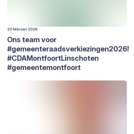
20 februari 2026
Ons team voor
#gemeenteraadsverkiezingen
2026
!
#CDA­Mont­foort­L­in­scho­ten
#gemeen­te­mont­foort