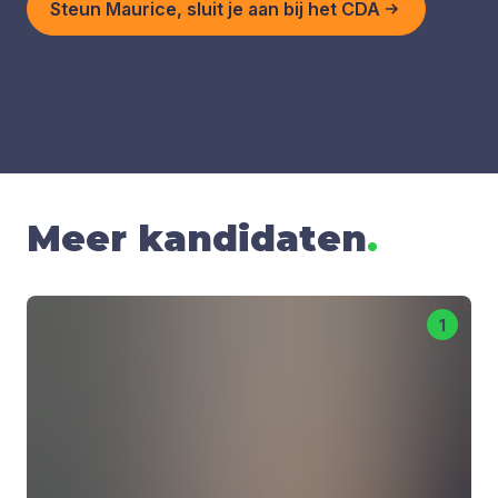
Steun Maurice, sluit je aan bij het CDA
Meer kandidaten
.
1