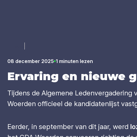
Luister
08 december 2025
1 minuten lezen
Erva­ring en nieu­we ge
Tijdens de Algemene Ledenvergadering v
Woerden officieel de kandidatenlijst vas
Eerder, in september van dit jaar, werd
Io