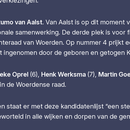
verkiezingen.
umo van Aalst
. Van Aalst is op dit moment 
onale samenwerking. De derde plek is voor fi
nteraad van Woerden. Op nummer 4 prijkt e
ordt ingenomen door de geboren en getogen K
ieke Oprel
(6),
Henk Werksma
(7),
Martin Go
 in de Woerdense raad.
 staat er met deze kandidatenlijst “een st
 geworteld in alle wijken en dorpen van de ge