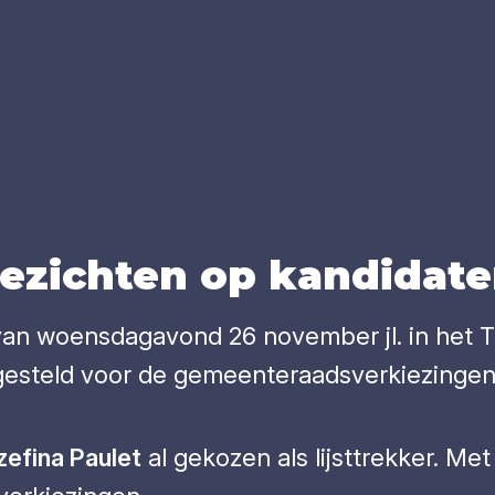
zich­ten op kan­di­da­ten
an woensdagavond 26 november jl. in het T
tgesteld voor de gemeenteraadsverkiezingen
zefina Paulet
al gekozen als lijsttrekker. Met