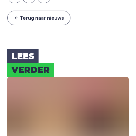
Terug naar nieuws
LEES
VER­DER