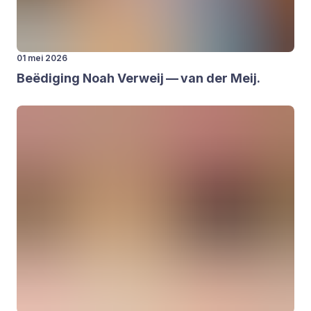
01 mei 2026
Beë­di­ging Noah Ver­weij — van der Meij.