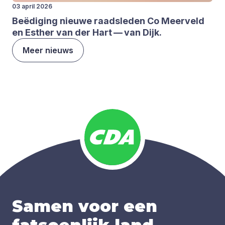
03 april 2026
Beë­di­ging nieu­we raads­le­den Co Meer­veld
en Esther van der Hart — van Dijk.
Meer nieuws
Samen voor een