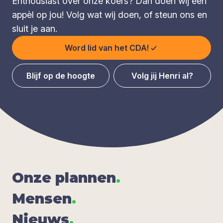
Enthousiast over onze koers? Dan doen wij een
appèl op jou! Volg wat wij doen, of steun ons en
sluit je aan.
Word lid van het CDA!
Blijf op de hoogte
Volg jij Henri al?
Onze plan­nen
.
Men­sen
.
Nieuws
.