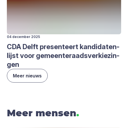
04 december 2025
CDA
Delft pre­sen­teert kan­di­da­ten­
lijst voor gemeen­te­raads­ver­kie­zin­
gen
Meer nieuws
Meer mensen
.