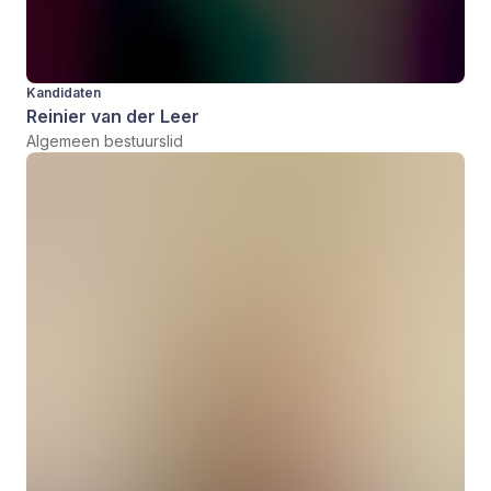
Kandidaten
Reinier van der Leer
Algemeen bestuurslid