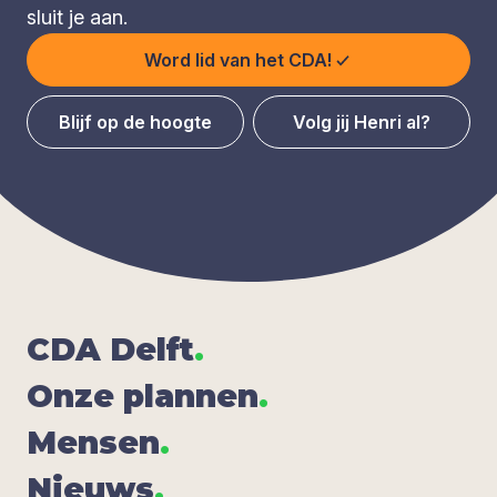
sluit je aan.
Word lid van het CDA!
Blijf op de hoogte
Volg jij Henri al?
CDA
Delft
.
Onze plan­nen
.
Men­sen
.
Nieuws
.