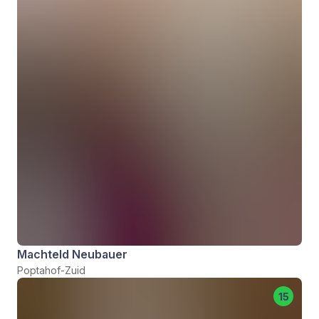
Machteld Neubauer
Poptahof-Zuid
15