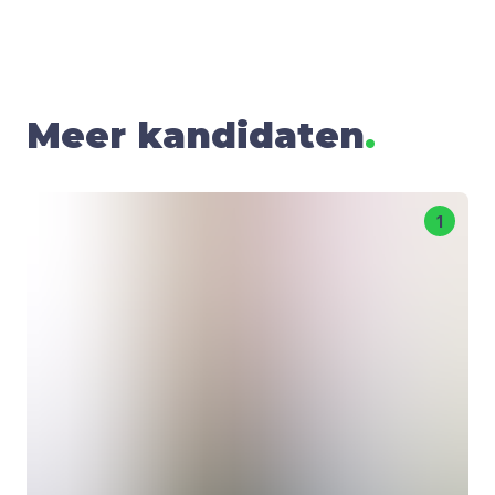
Meer kandidaten
.
1