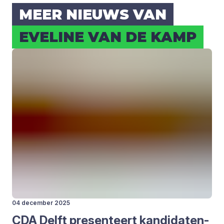
MEER NIEUWS VAN
EVE­LI­NE VAN DE KAMP
04 december 2025
CDA
Delft pre­sen­teert kan­di­da­ten­