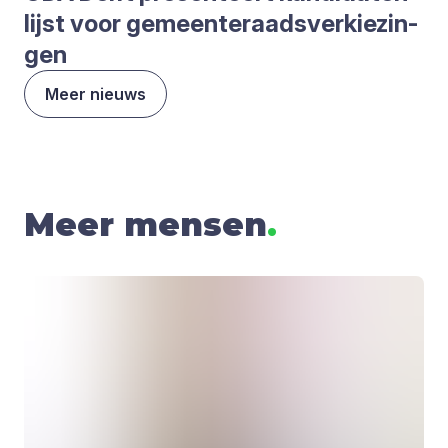
lijst voor gemeen­te­raads­ver­kie­zin­
gen
Meer nieuws
Meer mensen
.