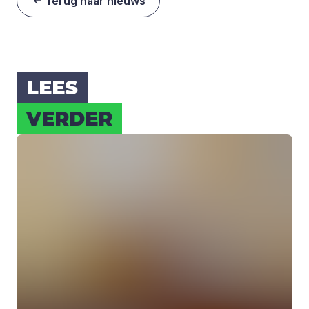
Terug naar nieuws
LEES
VER­DER