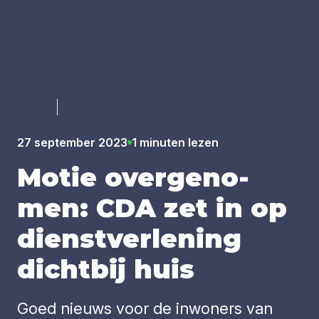
Luister
27 september 2023
1 minuten lezen
Motie over­ge­no­
men:
CDA
zet in op
dienst­ver­le­ning
dicht­bij huis
Goed nieuws voor de inwoners van