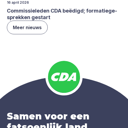
16 april 2026
Com­mis­sie­le­den
CDA
beë­digd; for­ma­tie­ge­
sprek­ken gestart
Meer nieuws
Samen voor een
fatsoenlijk land
.