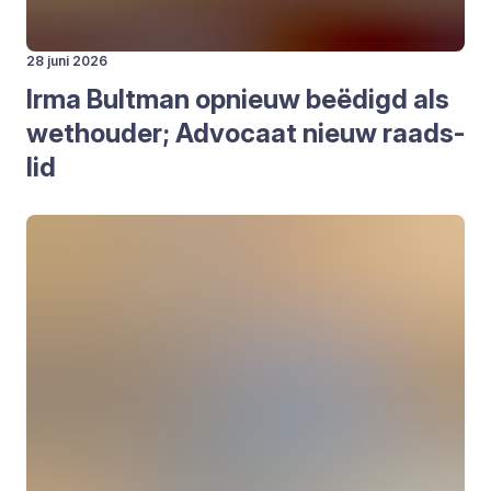
28 juni 2026
Irma Bult­man opnieuw beë­digd als
wet­hou­der; Advo­caat nieuw raads­
lid