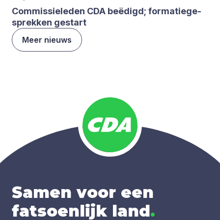
Com­mis­sie­le­den
CDA
beë­digd; for­ma­tie­ge­
sprek­ken gestart
Meer nieuws
Samen voor een
fatsoenlijk land
.