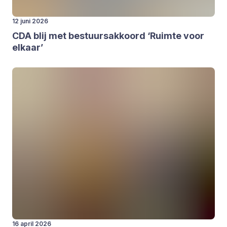
12 juni 2026
CDA
blij met bestuurs­ak­koord
‘
Ruim­te voor
elkaar’
16 april 2026