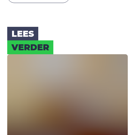
LEES
VER­DER