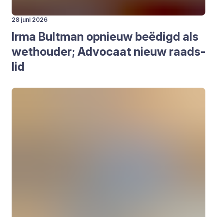
28 juni 2026
Irma Bult­man opnieuw beë­digd als
wet­hou­der; Advo­caat nieuw raads­
lid