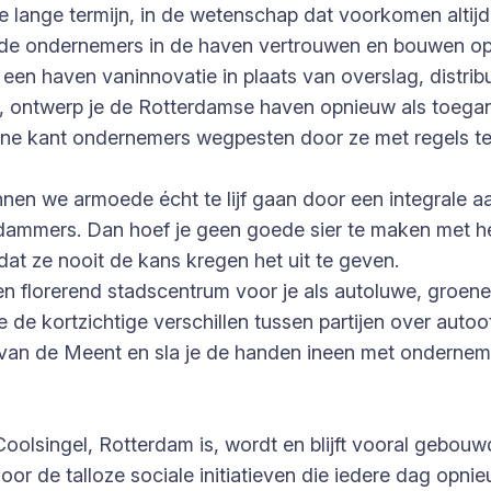
e lange termijn, in de wetenschap dat voorkomen altijd
de ondernemers in de haven vertrouwen en bouwen op h
 haven vaninnovatie in plaats van overslag, distributie
, ontwerp je de Rotterdamse haven opnieuw als toegan
de ene kant ondernemers wegpesten door ze met regels 
unnen we armoede écht te lijf gaan door een integrale
dammers. Dan hoef je geen goede sier te maken met het
at ze nooit de kans kregen het uit te geven.
 een florerend stadscentrum voor je als autoluwe, groen
de kortzichtige verschillen tussen partijen over autoo
ten van de Meent en sla je de handen ineen met onderne
olsingel, Rotterdam is, wordt en blijft vooral gebo
or de talloze sociale initiatieven die iedere dag opnie