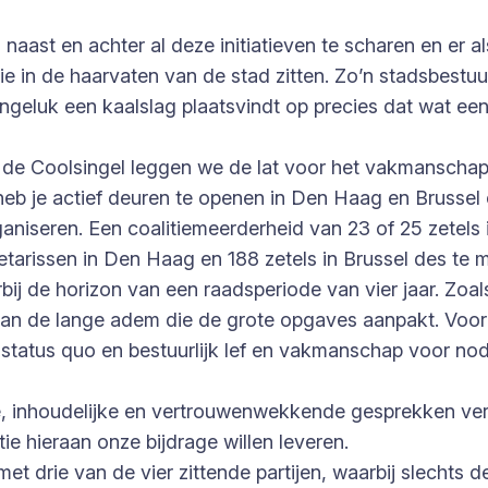
ast en achter al deze initiatieven te scharen en er als 
 in de haarvaten van de stad zitten. Zo’n stadsbestuu
 ongeluk een kaalslag plaatsvindt op precies dat wat e
de Coolsingel leggen we de lat voor het vakmanschap 
 je actief deuren te openen in Den Haag en Brussel en
ganiseren. Een coalitiemeerderheid van 23 of 25 zetels
etarissen in Den Haag en 188 zetels in Brussel des te m
 de horizon van een raadsperiode van vier jaar. Zoals d
van de lange adem die de grote opgaves aanpakt. Voor m
status quo en bestuurlijk lef en vakmanschap voor nodi
jne, inhoudelijke en vertrouwenwekkende gesprekken v
ie hieraan onze bijdrage willen leveren.
et drie van de vier zittende partijen, waarbij slechts d