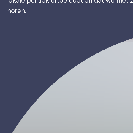
lokale politiek ertoe doet en dat we met
horen.