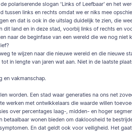
polariserende slogan 'Links of Leefbaar’ en het werd 
jd tussen links en rechts omdat we er niks mee opschiet
en en dat is ook in de uitslag duidelijk te zien, die we
t land en in deze stad, voorbij links of rechts en voor
en naar de beginfase van een wereld die we nog niet 
ief?
de weg te wijzen naar die nieuwe wereld en die nieuwe s
t in lengte van jaren wat aan. Niet in de laatste plaat
ding en vakmanschap.
illen worden. Een stad waar generaties na ons net zove
te werken met ontwikkelaars die waarde willen toevoeg
sies over percentages laag-, midden- en hoger segme
en betaalbaar wonen bieden om dakloosheid te bestrij
symptomen. En dat geldt ook voor veiligheid. Het gaat 