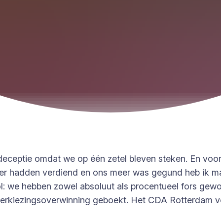
deceptie omdat we op één zetel bleven steken. En voo
eer hadden verdiend en ons meer was gegund heb ik 
ol: we hebben zowel absoluut als procentueel fors gewonn
erkiezingsoverwinning geboekt. Het CDA Rotterdam voel