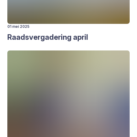
01 mei 2025
Raads­ver­ga­de­ring april