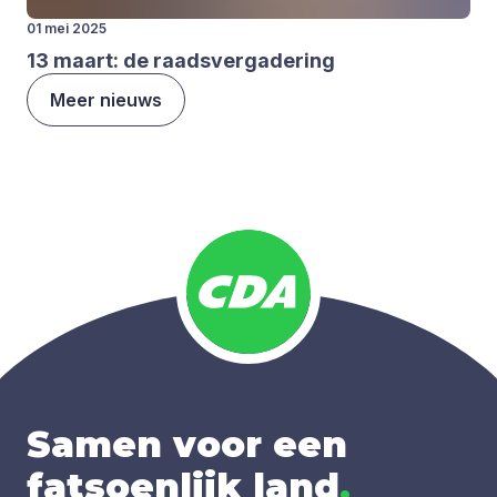
01 mei 2025
13
maart: de raads­ver­ga­de­ring
Meer nieuws
Samen voor een
fatsoenlijk land
.