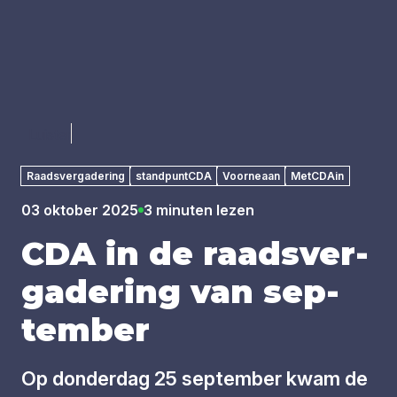
Luister
Raadsvergadering
standpuntCDA
Voorneaan
MetCDAin
03 oktober 2025
3 minuten lezen
CDA
in de raads­ver­
ga­de­ring van sep­
tem­ber
Op donderdag 25 september kwam de