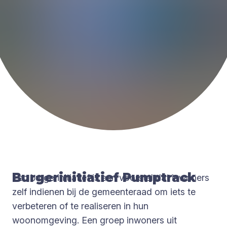
Burgerinitiatief Pumptrack
Een burgerinitiatief is een voorstel dat inwoners
zelf indienen bij de gemeenteraad om iets te
verbeteren of te realiseren in hun
woonomgeving. Een groep inwoners uit