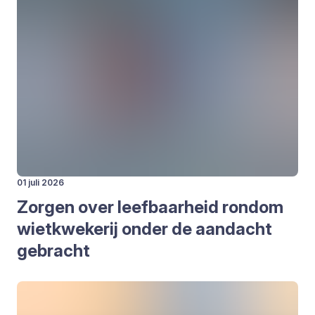
01 juli 2026
Zor­gen over leef­baar­heid rond­om
wiet­kwe­ke­rij onder de aan­dacht
gebracht