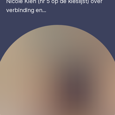
Nicole Kien (nr 5 op de kieslijst) over
verbinding en...