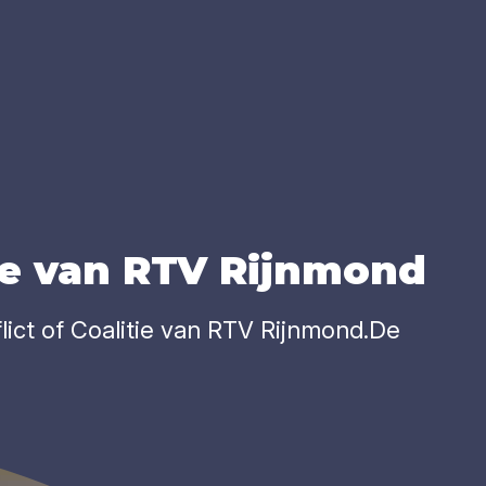
tie van
RTV
Rijn­mond
lict of Coalitie van RTV Rijnmond.De