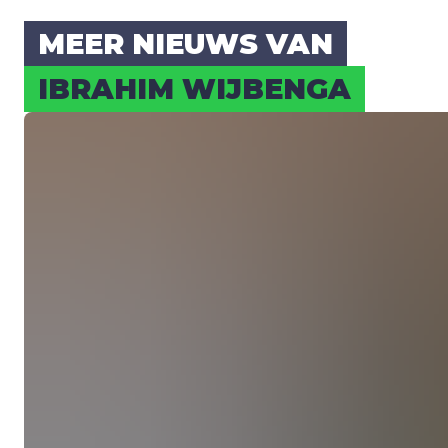
MEER NIEUWS VAN
IBRA­HIM WIJ­BEN­GA