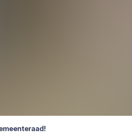
emeen­te­raad!