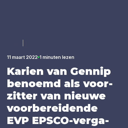
Luister
11 maart 2022
1 minuten lezen
Karien van Gen­nip
benoemd als voor­
zit­ter van nieu­we
voor­be­rei­den­de
EVP
EPS­CO-ver­ga­