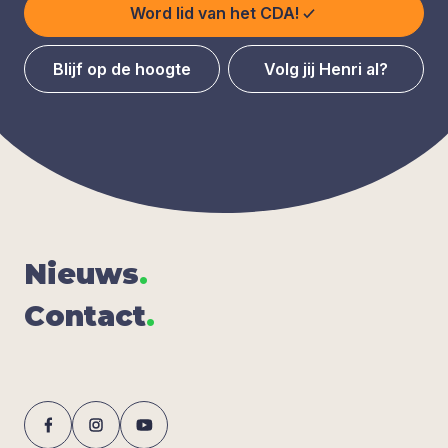
Word lid van het CDA!
Blijf op de hoogte
Volg jij Henri al?
Nieuws
.
Con­tact
.