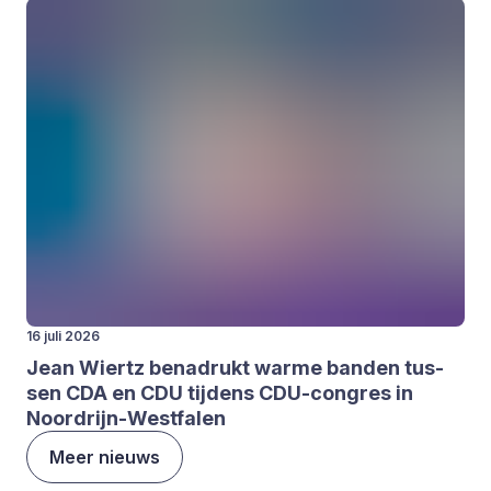
16 juli 2026
Jean Wiertz bena­drukt war­me ban­den tus­
sen
CDA
en
CDU
tij­dens CDU-con­gres in
Noor­drijn-West­fa­len
Meer nieuws