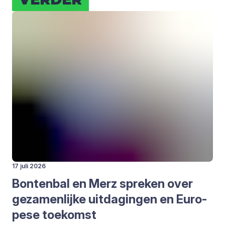
17 juli 2026
Bon­ten­bal en Merz spre­ken over
geza­men­lij­ke uit­da­gin­gen en Euro­
pe­se toe­komst