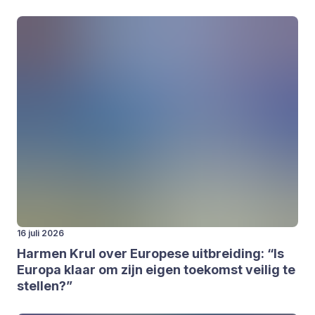
16 juli 2026
Har­men Krul over Euro­pe­se uit­brei­ding:
“
Is
Euro­pa klaar om zijn eigen toe­komst vei­lig te
stel­len?”