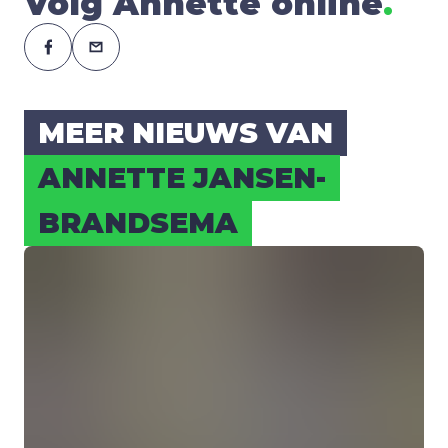
Volg Annette online
.
MEER NIEUWS VAN
ANNET­TE JAN­SEN-
BRAND­SEMA