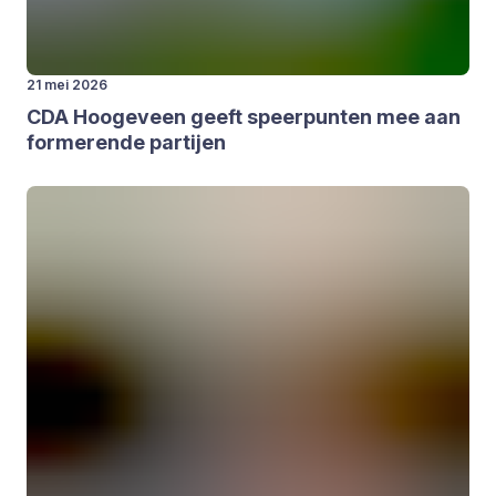
21 mei 2026
CDA
Hoo­ge­veen geeft speer­pun­ten mee aan
for­me­ren­de par­tij­en