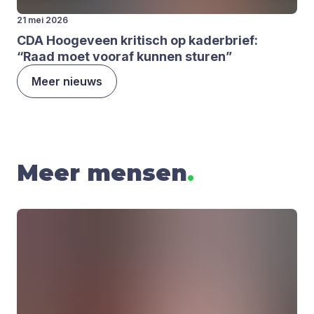
21 mei 2026
CDA
Hoo­ge­veen kri­tisch op kader­brief:
“
Raad moet voor­af kun­nen stu­ren”
Meer nieuws
Meer mensen
.