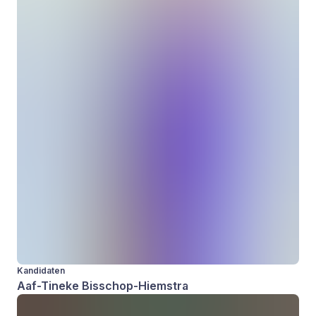
Kandidaten
Aaf-Tineke Bisschop-Hiemstra