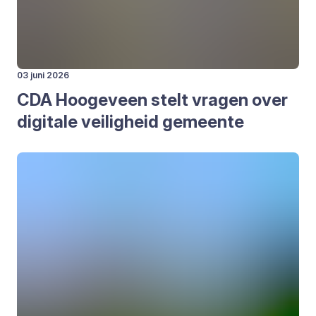
03 juni 2026
CDA
Hoo­ge­veen stelt vra­gen over
digi­ta­le vei­lig­heid gemeen­te