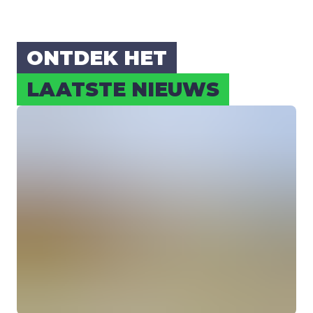
ONT­DEK HET
LAAT­STE NIEUWS