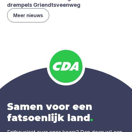
drem­pels Griendts­veen­weg
Meer nieuws
Samen voor een
fatsoenlijk land
.