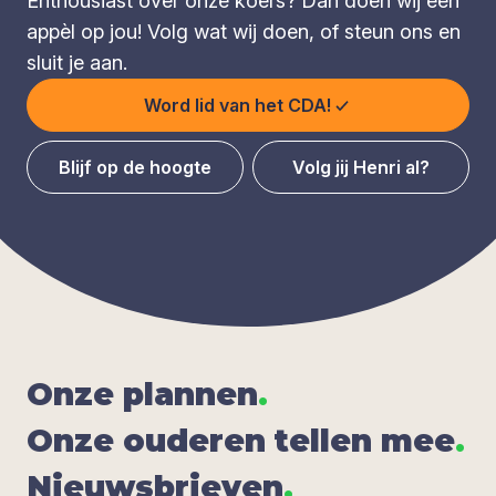
Enthousiast over onze koers? Dan doen wij een
appèl op jou! Volg wat wij doen, of steun ons en
sluit je aan.
Word lid van het CDA!
Blijf op de hoogte
Volg jij Henri al?
Onze plan­nen
.
Onze oude­ren tel­len mee
.
Nieuws­brie­ven
.