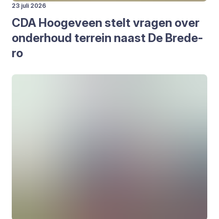
23 juli 2026
CDA
Hoo­ge­veen stelt vra­gen over
onder­houd ter­rein naast De Bre­de­
ro