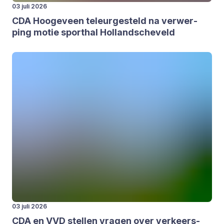
03 juli 2026
CDA
Hoo­ge­veen teleur­ge­steld na ver­wer­
ping motie sport­hal Hol­land­sche­veld
03 juli 2026
CDA
en
VVD
stel­len vra­gen over ver­keers­