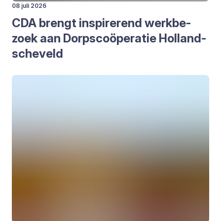
08 juli 2026
CDA
brengt inspi­re­rend werk­be­
zoek aan Dorps­co­ö­pe­ra­tie Hol­land­
sche­veld