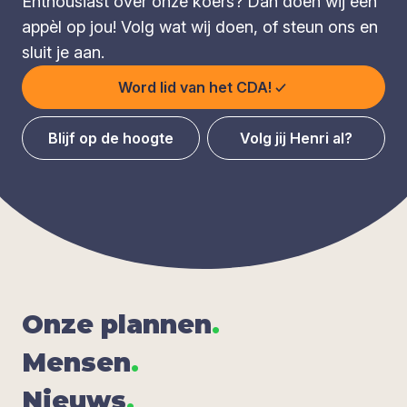
Enthousiast over onze koers? Dan doen wij een
appèl op jou! Volg wat wij doen, of steun ons en
sluit je aan.
Word lid van het CDA!
Blijf op de hoogte
Volg jij Henri al?
Onze plan­nen
.
Men­sen
.
Nieuws
.