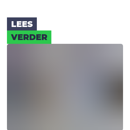
LEES
VER­DER