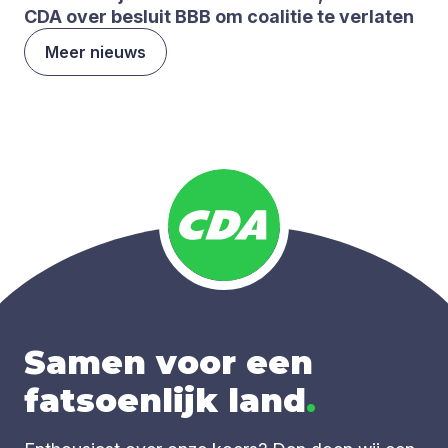
CDA
over besluit
BBB
om coa­li­tie te ver­la­ten
Meer nieuws
Samen voor een
fatsoenlijk land
.