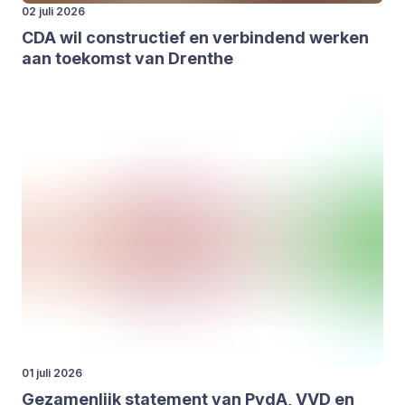
02 juli 2026
CDA
wil con­struc­tief en ver­bin­dend wer­ken
aan toe­komst van Dren­the
01 juli 2026
Geza­men­lijk sta­te­ment van PvdA,
VVD
en