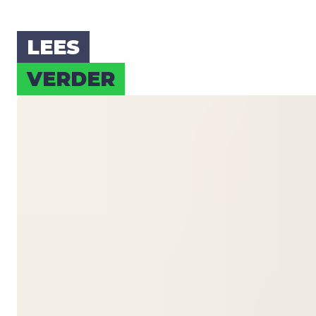
LEES
VER­DER