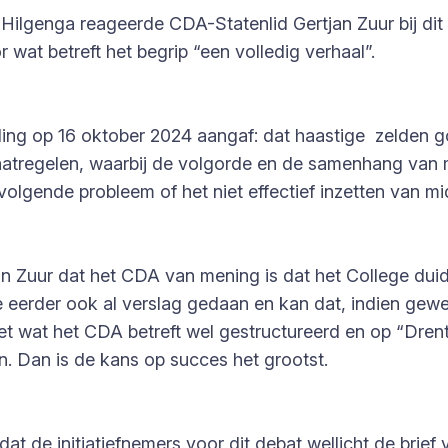
Hilgenga reageerde CDA-Statenlid Gertjan Zuur bij dit
wat betreft het begrip “een volledig verhaal”.
ing op 16 oktober 2024 aangaf: dat haastige zelden goe
atregelen, waarbij de volgorde en de samenhang van ma
volgende probleem of het niet effectief inzetten van mi
 Zuur dat het CDA van mening is dat het College duideli
ge eerder ook al verslag gedaan en kan dat, indien gew
t wat het CDA betreft wel gestructureerd en op “Drent
 Dan is de kans op succes het grootst.
t de initiatiefnemers voor dit debat wellicht de brief 