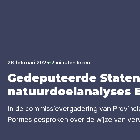
Luister
26 februari 2025
2 minuten lezen
Gede­pu­teer­de Sta­ten
natuur­doel­ana­ly­ses E
In de commissievergadering van Provincia
Pormes gesproken over de wijze van verw