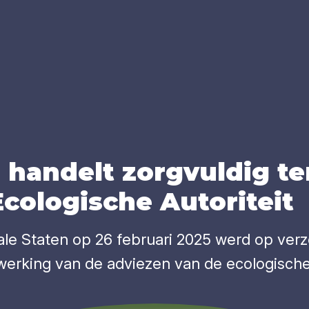
 han­delt zorg­vul­dig t
co­lo­gi­sche Auto­ri­teit
le Staten op 26 februari 2025 werd op verzo
erking van de adviezen van de ecologische 